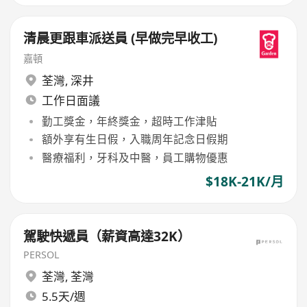
清晨更跟車派送員 (早做完早收工)
嘉頓
荃灣
,
深井
工作日面議
勤工獎金，年終獎金，超時工作津貼
額外享有生日假，入職周年記念日假期
醫療福利，牙科及中醫，員工購物優惠
$18K-21K/月
駕駛快遞員（薪資高達32K）
PERSOL
荃灣
,
荃灣
5.5天/週