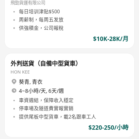
飛勁貨運有限公司
每日培训津贴$500
周薪制，每周五发放
供強積金，公司報稅
$10K-28K/月
外判送貨（自備中型貨車）
HON KEE
葵青
,
青衣
4~8小時/天, 6天/週
車資週結，保障收入穩定
停車場及隧道費實報實銷
提供尾板中型貨車，載2名跟車工人
$220-250/小時