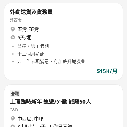
外勤送貨及貨務員
好管家
荃灣
,
荃灣
6天/週
雙糧，勞工假期
十三個月薪酬
如工作表現滿意，有加薪升職機會
$15K/月
兼職
上環臨時新年 速遞/外勤 誠騁50人
C&D
中西區
,
中環
8小時以上/天, 工作日面議