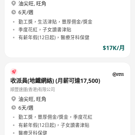
油尖旺
,
旺角
6天/週
勤工獎，生活津貼，豐厚佣金/獎金
季度花紅，子女讀書津貼
有薪年假(12日起)，醫療牙科保健
$17K/月
收派員(地鐵網絡) (月薪可達17,500)
順豐速運(香港)有限公司
油尖旺
,
旺角
6天/週
勤工獎，豐厚佣金/獎金，季度花紅
有薪年假(12日起)，子女讀書津貼
醫療牙科保健