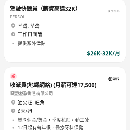
駕駛快遞員（薪資高達32K）
PERSOL
荃灣
,
荃灣
工作日面議
提供額外津貼
$26K-32K/月
收派員(地鐵網絡) (月薪可達17,500)
順豐速運(香港)有限公司
油尖旺
,
旺角
6天/週
豐厚佣金/獎金，季度花紅，勤工獎
12日起有薪年假，醫療牙科保健