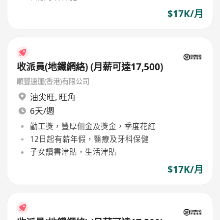
$17K/月
收派員(地鐵網絡) (月薪可達17,500)
順豐速運(香港)有限公司
油尖旺
,
旺角
6天/週
勤工獎，豐厚佣金及獎金，季度花紅
12日起有薪年假，醫療及牙科保健
子女讀書津貼，生活津貼
$17K/月