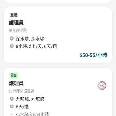
兼職
護理員
萬年護老院
深水埗
,
深水埗
8小時以上/天, 6天/週
$50-55/小時
最新
護理員
亞洲婦女協進會
九龍城
,
九龍塘
6天/週
小六程度即可申請