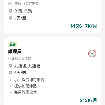
松山府邸 （窩打老道）
荃灣
,
荃灣
5天/週
$15K-17K/月
最新
護理員
亞洲婦女協進會
九龍城
,
九龍塘
6天/週
小六程度即可申请
提供加班津贴
每周轮班轮休
$15K/月