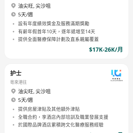
油尖旺
,
尖沙咀
5天/週
設有年度績效獎金及服務滿期獎勵
有薪年假首年10天，逐年遞增至14天
提供全面醫療保障計劃及直系親屬覆蓋
$17K-26K/月
护士
粵來港往
油尖旺
,
尖沙咀
5天/週
提供房屋津貼及其他額外津貼
全職合約，享酒店內部培訓及職業發展支援
於國際品牌酒店累積跨文化醫療服務經驗