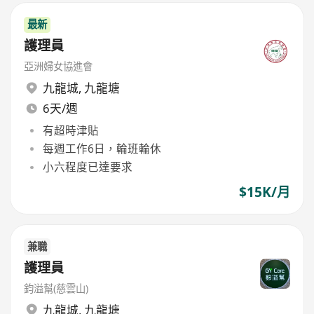
最新
護理員
亞洲婦女協進會
九龍城
,
九龍塘
6天/週
有超時津貼
每週工作6日，輪班輪休
小六程度已達要求
$15K/月
兼職
護理員
鈞溢幫(慈雲山)
九龍城
,
九龍塘