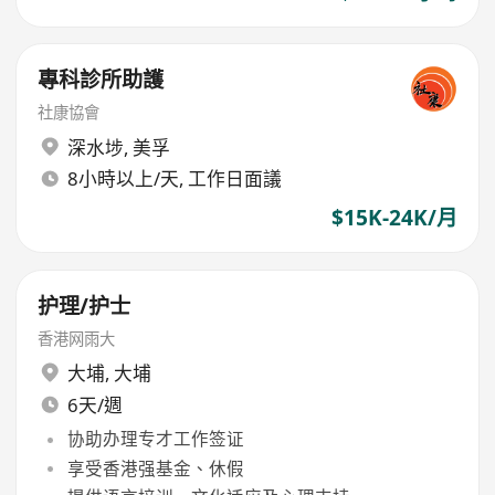
專科診所助護
社康協會
深水埗
,
美孚
8小時以上/天, 工作日面議
$15K-24K/月
护理/护士
香港网雨大
大埔
,
大埔
6天/週
协助办理专才工作签证
享受香港强基金、休假