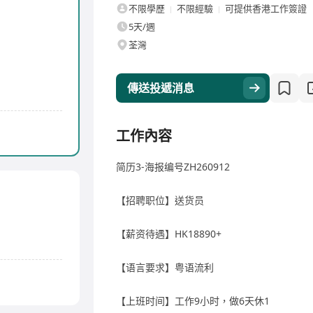
不限學歷
不限經驗
可提供香港工作簽證
5天/週
荃灣
傳送投遞消息
工作內容
简历3-海报编号ZH260912
【招聘职位】送货员
【薪资待遇】HK18890+
【语言要求】粤语流利
【上班时间】工作9小时，做6天休1