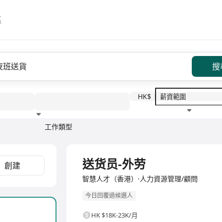
區
搜
HK$
工作類型
教育程度
福利待遇
全職
送货员-外劳
創建
智慧人才（香港）·人力資源管理/顧問
今日回覆過候選人
HK $18K-23K/月