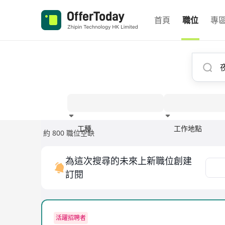
首頁
職位
專
工種
工作地點
約 800 職位空缺
經驗
為這次搜尋的未來上新職位創建
訂閱
活躍招聘者