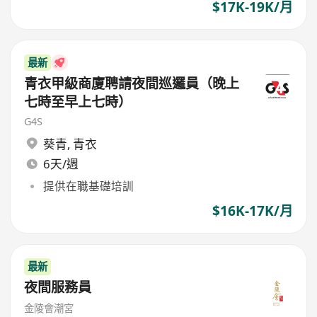
$17K-19K/月
最新
青衣甲級商廈聘請夜間巡邏員（晚上
七時至早上七時）
G4S
葵青
,
青衣
6天/週
提供在職基礎培訓
$16K-17K/月
最新
夜間服務員
金陵會潮宮