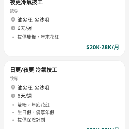
夜更冷氣技工
致專
油尖旺
,
尖沙咀
6天/週
提供雙糧，年末花紅
$20K-28K/月
日更/夜更 冷氣技工
致專
油尖旺
,
尖沙咀
6天/週
雙糧，年底花紅
生日假，優厚年假
提供保險計劃