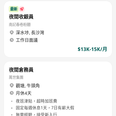
最新
夜間收銀員
南記春卷粉麵
深水埗
,
長沙灣
工作日面議
$13K-15K/月
夜間倉務員
萬世集團
觀塘
,
牛頭角
月休4天
夜班津貼，超時加班費
固定每週休息1天，7日有薪大假
無需經驗，接受新入行