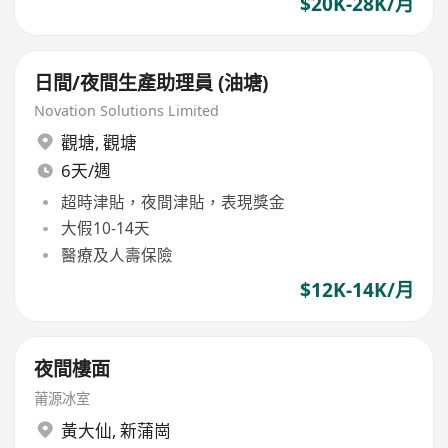
$20K-28K/月
日間/夜間生產助理員 (油塘)
Novation Solutions Limited
觀塘
,
觀塘
6天/週
超時津貼，夜間津貼，表現獎金
大假10-14天
醫療及人壽保險
$12K-14K/月
夜間樓面
莆源冰室
黃大仙
,
新蒲崗