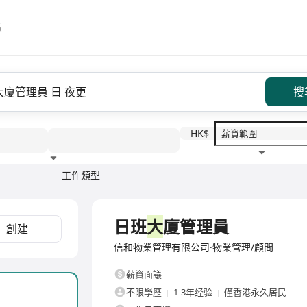
區
搜
HK$
工作類型
教育程度
福利待遇
全職
日班
大
廈管理員
創建
信和物業管理有限公司·物業管理/顧問
薪資面議
不限學歷
1-3年经验
僅香港永久居民