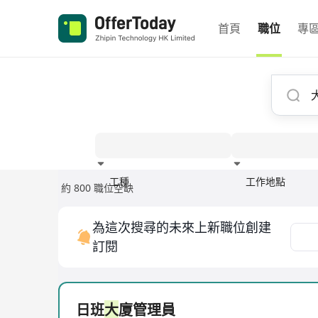
首頁
職位
專
工種
工作地點
約 800 職位空缺
經驗
為這次搜尋的未來上新職位創建
訂閱
日班
大
廈管理員