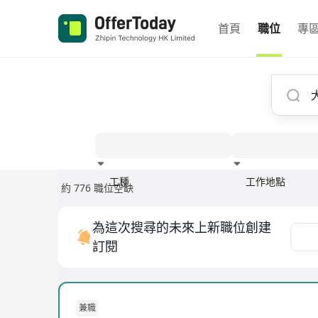
首頁
職位
專
工種
工作地點
約 776 職位空缺
經驗
為這次搜尋的未來上新職位創建
訂閱
兼職