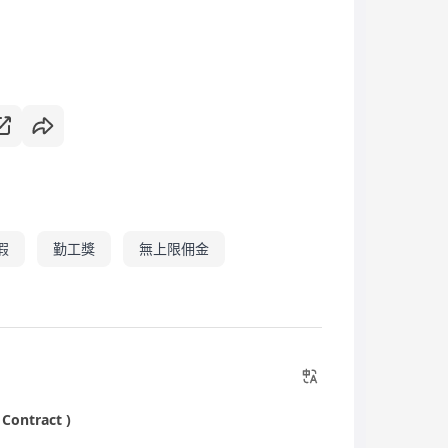
假
勤工獎
無上限佣金
 Contract )