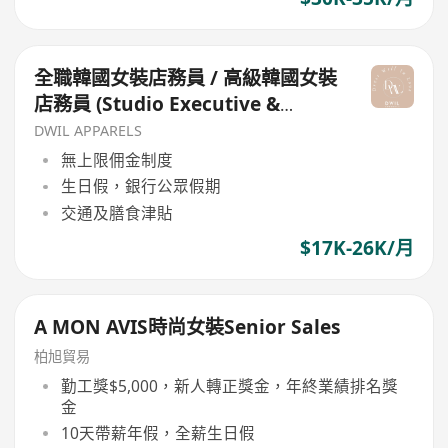
全職韓國女裝店務員 / 高級韓國女裝
店務員 (Studio Executive &
Brand Ambassador)
DWIL APPARELS
無上限佣金制度
生日假，銀行公眾假期
交通及膳食津貼
$17K-26K/月
A MON AVIS時尚女裝Senior Sales
柏旭貿易
勤工獎$5,000，新人轉正獎金，年終業績排名獎
金
10天帶薪年假，全薪生日假