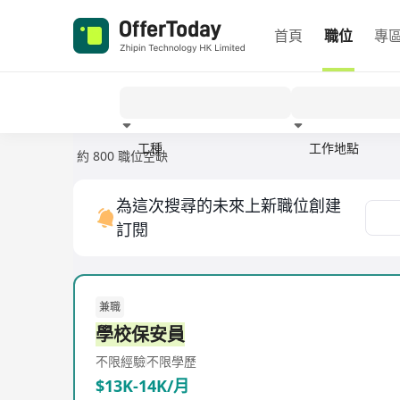
首頁
職位
專
工種
工作地點
約 800 職位空缺
經驗
為這次搜尋的未來上新職位創建
訂閱
兼職
學校保安員
不限經驗
不限學歷
$13K-14K/月