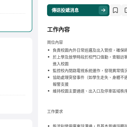
傳送投遞消息
工作內容
崗位內容
負責校園內外日常巡邏及出入管控，確保
於上學及放學時段於校門口值勤，查驗訪
進入校園
監控校內閉路電視系統運作，發現異常情
協助處理突發事件（如學生走失、身體不
報警支援
維持校園主要通道、出入口及停車區域秩
工作要求
能流利使用廣東話溝通，具基本普通話聽