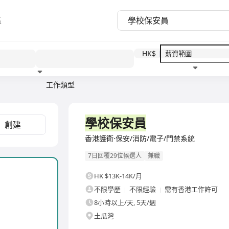
區
HK$
工作類型
教育程度
福利待遇
學校保安員
創建
香港護衛·保安/消防/電子/門禁系統
7日回覆29位候選人
兼職
HK $13K-14K/月
不限學歷
不限經驗
需有香港工作許可
8小時以上/天, 5天/週
土瓜灣