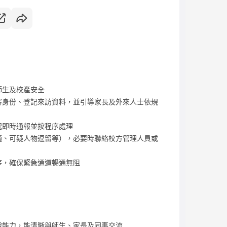
師生及校產安全
客身份、登記來訪資料，並引導家長及外來人士依規
況即時通報並按程序處理
適、可疑人物逗留等），必要時聯絡校方管理人員或
序，確保緊急通道暢通無阻
說能力，能清晰與師生、家長及同事交流