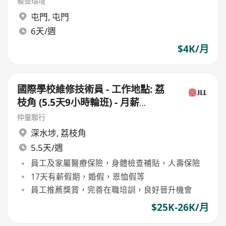
駿譽環境
屯門
,
屯門
6天/週
$4K/月
國際學校維修技術員 - 工作地點: 荔
枝角 (5.5天9小時輪班) - 月薪
$26,000
仲量聯行
深水埗
,
荔枝角
5.5天/週
員工及家屬醫療保險，身體檢查補貼，人壽保險
17天有薪假期，婚假，恩恤假等
員工推薦獎賞，完善在職培訓，良好晉升機會
$25K-26K/月