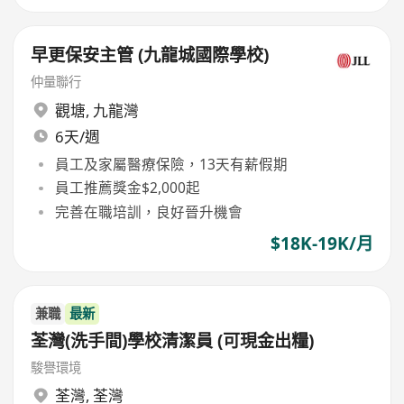
早更保安主管 (九龍城國際學校)
仲量聯行
觀塘
,
九龍灣
6天/週
員工及家屬醫療保險，13天有薪假期
員工推薦獎金$2,000起
完善在職培訓，良好晉升機會
$18K-19K/月
兼職
最新
荃灣(洗手間)學校清潔員 (可現金出糧)
駿譽環境
荃灣
,
荃灣