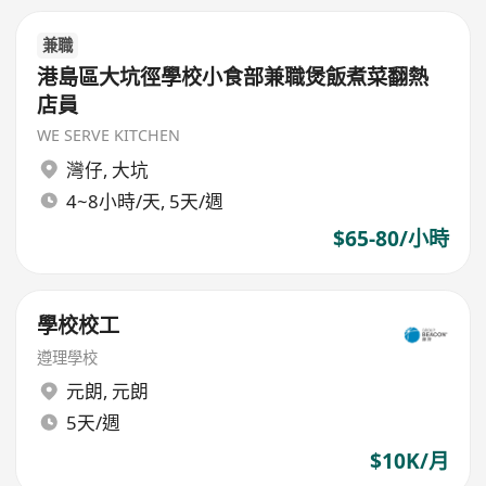
兼職
港島區大坑徑學校小食部兼職煲飯煮菜翻熱
店員
WE SERVE KITCHEN
灣仔
,
大坑
4~8小時/天, 5天/週
$65-80/小時
學校校工
遵理學校
元朗
,
元朗
5天/週
$10K/月