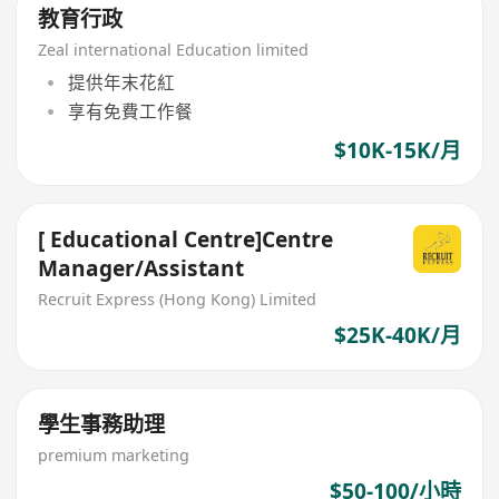
教育行政
Zeal international Education limited
提供年末花紅
享有免費工作餐
$10K-15K/月
[ Educational Centre]Centre
Manager/Assistant
Recruit Express (Hong Kong) Limited
$25K-40K/月
學生事務助理
premium marketing
$50-100/小時