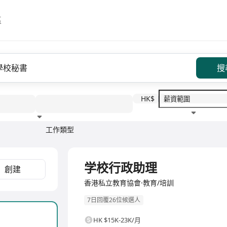
區
搜
HK$
工作類型
教育程度
福利待遇
全職
学校行政助理
創建
香港私立教育協會·教育/培訓
7日回覆26位候選人
HK $15K-23K/月