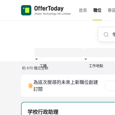
首頁
職位
專
工種
工作地點
約 670 職位空缺
經驗
為這次搜尋的未來上新職位創建
訂閱
学校行政助理