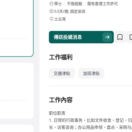
學士
不限經驗
需有香港工作許可
5.5天/週, 固定坐班
土瓜灣
傳送投遞消息
工作福利
交通津貼
加班津貼
工作內容
职位职责
1. 日常的行政事务，比如文件收发、登记、
长、访客咨询；办公用品申领、盘点、采购与