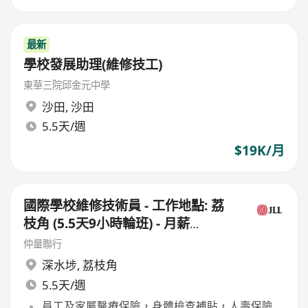
最新
學校發展助理(維修技工)
東華三院邱金元中學
沙田
,
沙田
5.5天/週
$19K/月
國際學校維修技術員 - 工作地點: 荔
枝角 (5.5天9小時輪班) - 月薪
$26,000
仲量聯行
深水埗
,
荔枝角
5.5天/週
員工及家屬醫療保險，身體檢查補貼，人壽保險