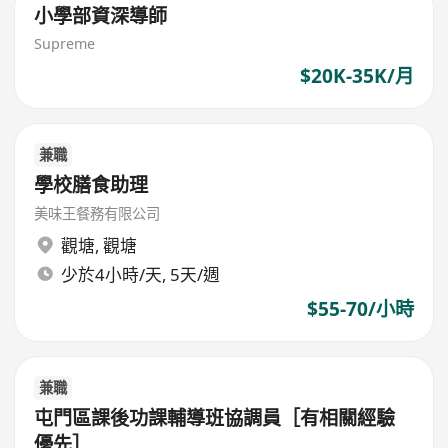
小學部資深導師
Supreme
$20K-35K/月
兼職
學校膳食助理
美味王餐務有限公司
觀塘
,
觀塘
少於4小時/天, 5天/週
$55-70/小時
兼職
屯門區課後功課輔導班協調員［有相關經驗
優先］