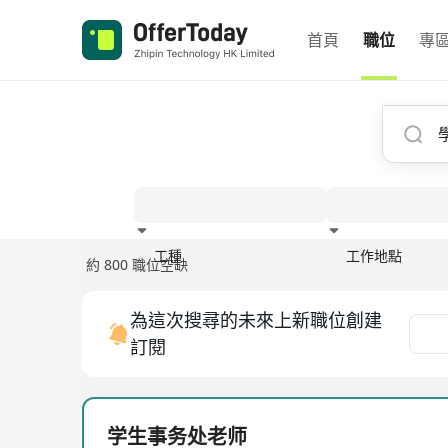
首頁
職位
專
工種
工作地點
約 800 職位空缺
經驗
為這次搜尋的未來上新職位創建
訂閱
学生事务处老师