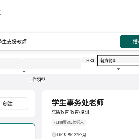
區
搜
HK$
工作類型
教育程度
福利待遇
全職
学生事务处老师
創建
諾盾教育·教育/培訓
7日回覆3位候選人
HK $15K-22K/月