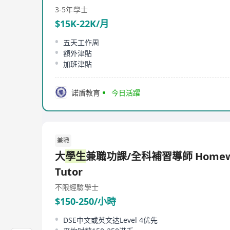
3-5年
學士
$15K-22K/月
五天工作周
額外津貼
加班津貼
諾盾教育
今日活躍
兼職
大
學生
兼職功課/全科補習導師 Homew
Tutor
不限經驗
學士
$150-250/小時
DSE中文或英文达Level 4优先