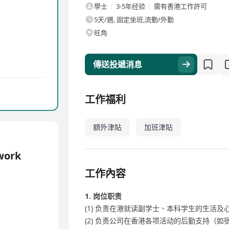
學士
3-5年经验
需有香港工作許可
5天/週, 固定坐班,流動/外勤
旺角
傳送投遞消息
工作福利
額外津貼
加班津貼
ork
工作內容
1. 岗位职责
(1) 负责在港就读副学士、本科学生的生活
(2) 负责公司在香港各项活动的后勤支持（