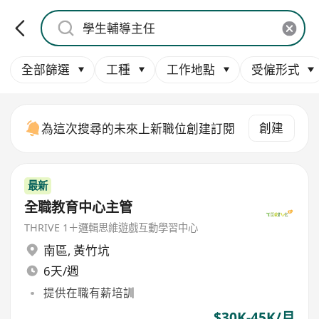
全部篩選
工種
工作地點
受僱形式
創建
為這次搜尋的未來上新職位創建訂閱
最新
全職教育中心主管
THRIVE 1＋邏輯思維遊戲互動學習中心
南區
,
黃竹坑
6天/週
提供在職有薪培訓
$30K-45K/月