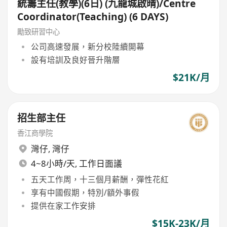
統籌主任(教學)(6日) (九龍城啟晴)/Centre
Coordinator(Teaching) (6 DAYS)
勵致研習中心
公司高速發展，新分校陸續開幕
設有培訓及良好晉升階層
$21K/月
招生部主任
香江商學院
灣仔
,
灣仔
4~8小時/天, 工作日面議
五天工作周，十三個月薪酬，彈性花紅
享有中國假期，特別/額外事假
提供在家工作安排
$15K-23K/月