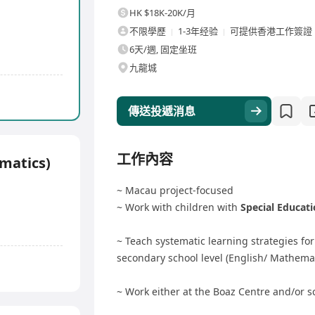
HK $18K-20K/月
不限學歷
1-3年经验
可提供香港工作簽證
6天/週, 固定坐班
九龍城
傳送投遞消息
工作內容
ematics)
~ Macau project-focused
~ Work with children with
Special Educat
~ Teach systematic learning strategies fo
secondary school level (English/ Mathemat
~ Work either at the Boaz Centre and/or s