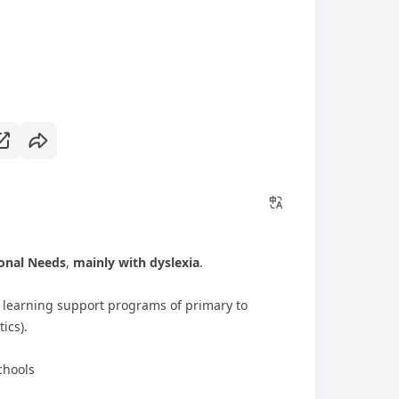
ional Needs
,
mainly with dyslexia
.
r learning support programs of primary to
ics).
chools