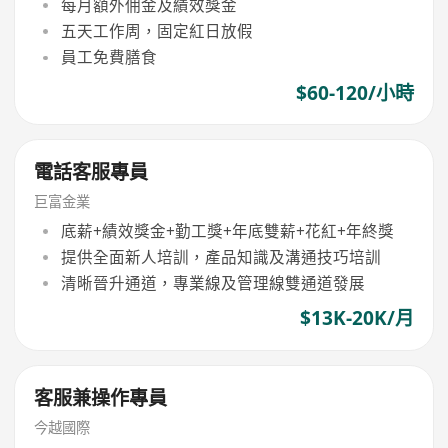
每月額外佣金及績效獎金
五天工作周，固定紅日放假
員工免費膳食
$60-120/小時
電話客服專員
巨富金業
底薪+績效獎金+勤工獎+年底雙薪+花紅+年終獎
提供全面新人培訓，產品知識及溝通技巧培訓
清晰晉升通道，專業線及管理線雙通道發展
$13K-20K/月
客服兼操作專員
今越國際