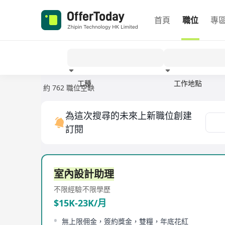
首頁
職位
專
工種
工作地點
約 762 職位空缺
經驗
為這次搜尋的未來上新職位創建
訂閱
室內設計助理
不限經驗
不限學歷
$15K-23K/月
無上限佣金，簽約獎金，雙糧，年底花紅