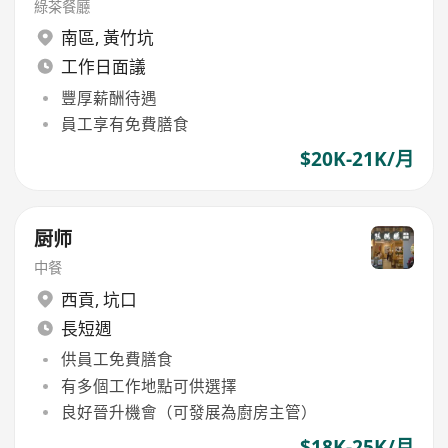
綠茶餐廳
南區
,
黃竹坑
工作日面議
豐厚薪酬待遇
員工享有免費膳食
$20K-21K/月
厨师
中餐
西貢
,
坑口
長短週
供員工免費膳食
有多個工作地點可供選擇
良好晉升機會（可發展為廚房主管）
$18K-25K/月