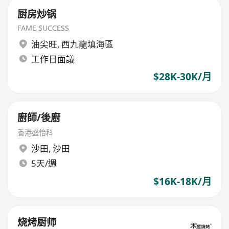
厨房炒锅
FAME SUCCESS
油尖旺
,
西九龍填海區
工作日面議
$28K-30K/月
廚師/後廚
香港盛怡科
沙田
,
沙田
5天/週
$16K-18K/月
烧烤厨师