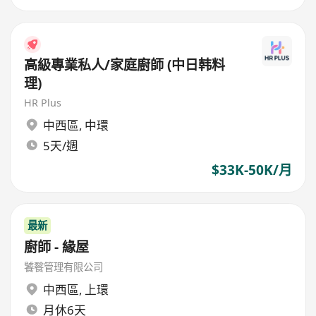
高級專業私人/家庭廚師 (中日韩料
理)
HR Plus
中西區
,
中環
5天/週
$33K-50K/月
最新
廚師 - 緣屋
饕餮管理有限公司
中西區
,
上環
月休6天