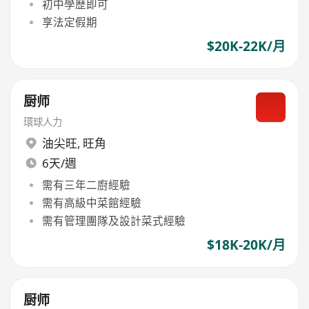
初中學歷即可
享法定假期
$20K-22K/月
厨师
環球人力
油尖旺
,
旺角
6天/週
需有三年二廚經驗
需有高級中菜館經驗
需有管理團隊及設計菜式經驗
$18K-20K/月
厨师