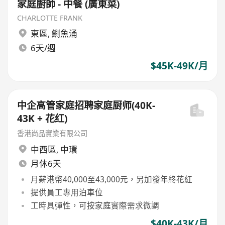
家庭廚師 - 中餐 (廣東菜)
CHARLOTTE FRANK
東區
,
鰂魚涌
6天/週
$45K-49K/月
中企高管家庭招聘家庭厨师(40K-
43K + 花红)
香港尚品實業有限公司
中西區
,
中環
月休6天
月薪港幣40,000至43,000元，另加發年終花紅
提供員工專用泊車位
工時具彈性，可按家庭實際需求微調
$40K-43K/月