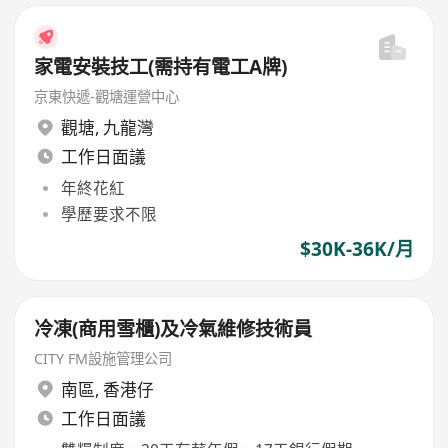
家電安裝技工(需持有電工A牌)
京東快遞-觀塘運營中心
觀塘
,
九龍灣
工作日面議
年終花紅
學歷要求不限
$30K-36K/月
冷凍(商用雪櫃)及冷氣維修技術員
CITY FM設施管理公司
南區
,
香港仔
工作日面議