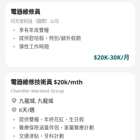
電器維修員
印天堂科技（國際）公司
享有年底雙糧
提供慰唁假，特別/額外假期
彈性工作時間
$20K-30K/月
電器維修技術員 $20k/mth
Chandler Macleod Group
九龍城
,
九龍城
6天/週
提供雙糧，年終花紅，生日假
醫療保險涵蓋伴侶，家屬醫療計劃
交通津貼，牙科計劃