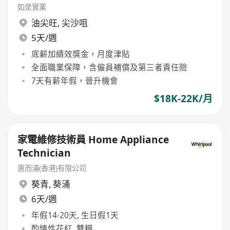
如是實業
油尖旺
,
尖沙咀
5天/週
底薪加績效獎金，月度津貼
全面職業保障，含僱員補償及第三者責任險
7天有薪年假，晉升機會
$18K-22K/月
家電維修技術員 Home Appliance
Technician
惠而浦(香港)有限公司
葵青
,
葵涌
6天/週
年假14-20天, 生日假1天
酌情性花紅, 雙糧