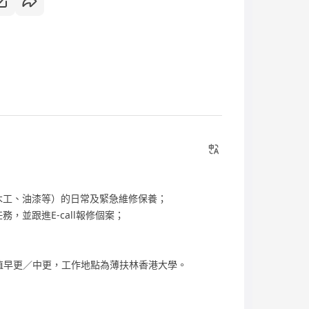
木工、油漆等）的日常及緊急維修保養；
，並跟進E-call報修個案；
輪值早更／中更，工作地點為薄扶林香港大學。