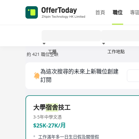
首頁
職位
專
工種
工作地點
約 421 職位空缺
經驗
為這次搜尋的未來上新職位創建
訂閱
大學
宿舍
技工
3-5年
中學文憑
$25K-27K/月
工作滿年多一日生日假及關懷假