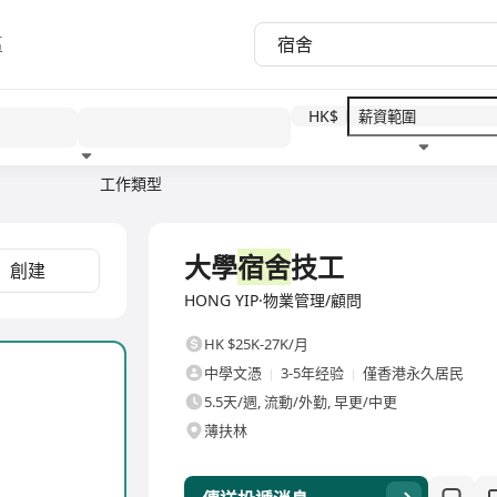
區
HK$
工作類型
教育程度
福利待遇
全職
大學
宿舍
技工
創建
HONG YIP·物業管理/顧問
HK $25K-27K/月
中學文憑
3-5年经验
僅香港永久居民
5.5天/週, 流動/外勤, 早更/中更
薄扶林