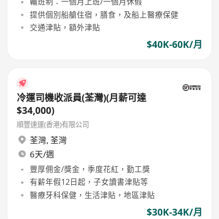
輪班制：一個月上班/一個月休假
提供個別船艙住宿，膳食，及船上醫療保健
交通津貼，額外津貼
$40K-60K/月
冷運司機收派員(荃灣)(月薪可達
$34,000)
順豐速運(香港)有限公司
荃灣
,
荃灣
6天/週
豐厚佣金/獎金，季度花紅，勤工獎
有薪年假12日起，子女讀書津貼等
醫療牙科保健，生活津貼，地區津貼
$30K-34K/月