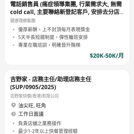
電話銷售員 (痛症領導集團, 行業需求大, 無需
cold call, 主要聯絡新登記客戶, 安排去分店
免費試做療程, 公司新Lead多, 平均月薪可達
健康理療集團
4萬)
優厚薪酬，上不封頂每月表現獎金
5天半長短週制度，彈性輪班安排
專業在職培訓，明確晉升階梯
$20K-50K/月
吉野家 - 店務主任/助理店務主任
(SUP/0905/2025)
吉野家快餐(香港)有限公司
油尖旺
,
旺角
工作日面議
負責店舖之業務操作
最少1-2年以上快餐管理經驗