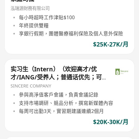
泓瑞源財務有限公司
每小時超時工作津貼$100
年終提供雙糧
享銀行假期，團體醫療福利保險及個人意外保險
$25K-27K/月
实习生（Intern）（欢迎高才/优
才/IANG/受养人；普通话优先；可
转正/续签）
SINCERE COMPANY
參與高淨值客戶會議，負責會議記錄
支持市場調研、競品分析，撰寫新媒體內容
每周可出勤3天，實習期建議連續2個月
$20K-30K/月