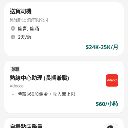
送貨司機
奧維斯(香港)有限公司
葵青
,
葵涌
6天/週
$24K-25K/月
兼職
熱線中心助理 (長期兼職)
Adecco
時薪$60加佣金，收入無上限
$60/小時
自提點店務員