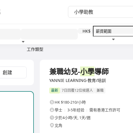
區
HK$
工作類型
教育程度
福利待遇
兼職幼兒-
小學
導師
創建
YANNIE LEARNING·教育/培訓
最新
7日回覆12位候選人
兼職
HK $180-210/小時
學士
3-5年经验
需有香港工作許可
少於4小時/天, 1天/週
北角