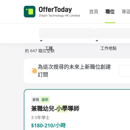
首頁
職位
專
工種
工作地點
約 647 職位空缺
經驗
為這次搜尋的未來上新職位創建
訂閱
兼職
最新
兼職幼兒-
小學
導師
3-5年
學士
$180-210/小時