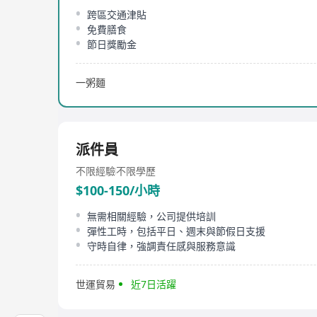
跨區交通津貼
免費膳食
節日獎勵金
一粥麵
派件員
不限經驗
不限學歷
$100-150/小時
無需相關經驗，公司提供培訓
彈性工時，包括平日、週末與節假日支援
守時自律，強調責任感與服務意識
世運貿易
近7日活躍