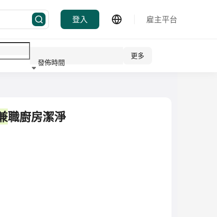
登入
雇主平台
更多
發佈時間
行業
兼
職廚房潔淨