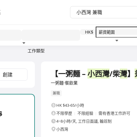
區
HK$
工作類型
教育程度
福利待遇
【一粥麵 –
小西灣
/柴
灣
】
創建
一粥麵·餐飲業
兼職
HK $43-65/小時
淨
不限學歷
不限經驗
需有香港工作許可
4~8小時/天, 工作日面議, 輪班制
小西灣