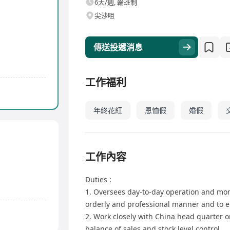
6天/週, 輪班制
尖沙咀
傳送投遞消息
工作福利
年終花紅
恩恤假
婚假
工作內容
Duties :
1. Oversees day-to-day operation and moni
orderly and professional manner and to 
2. Work closely with China head quarter 
balance of sales and stock level control.