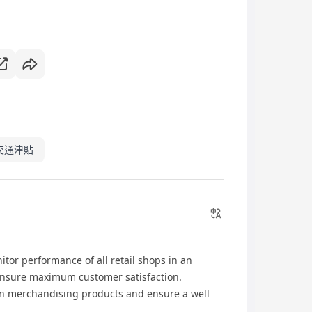
交通津貼
tor performance of all retail shops in an
ensure maximum customer satisfaction.
on merchandising products and ensure a well