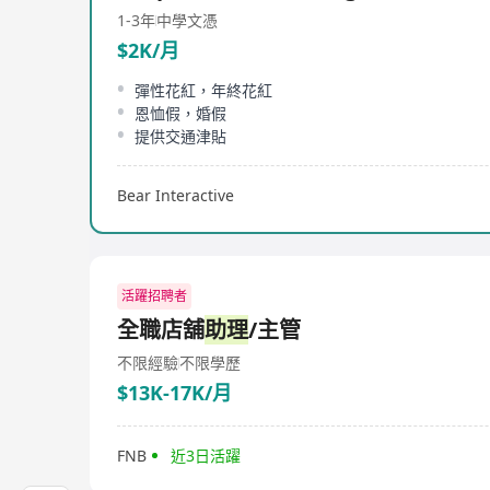
1-3年
中學文憑
$2K/月
彈性花紅，年終花紅
恩恤假，婚假
提供交通津貼
Bear Interactive
活躍招聘者
全職店舖
助理
/主管
不限經驗
不限學歷
$13K-17K/月
FNB
近3日活躍