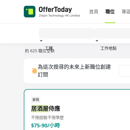
首頁
職位
專
工種
工作地點
約 625 職位空缺
經驗
為這次搜尋的未來上新職位創建
訂閱
兼職
居酒屋
侍應
不限經驗
不限學歷
$75-90/小時