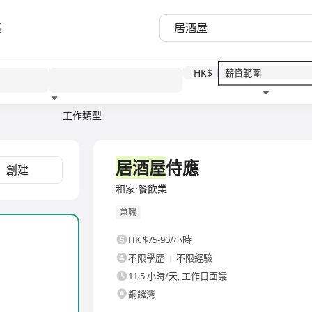
區
HK$
工作類型
教育程度
福利待遇
居酒屋
侍應
創建
和家·餐飲業
兼職
HK $75-90/小時
不限學歷
不限經驗
11.5 小時/天, 工作日面議
銅鑼灣