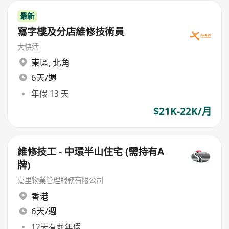
最新
寫字樓及分店維修技術員
大快活
東區
,
北角
6天/週
年假 13 天
$21K-22K/月
維修技工 - 中環半山住宅 (需持有A
牌)
嘉里物業管理服務有限公司
香港
6天/週
12天有薪年假