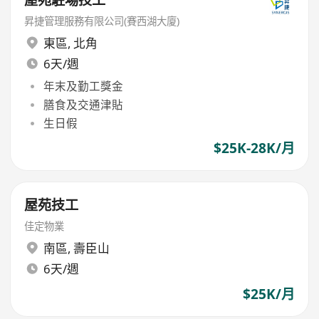
昇捷管理服務有限公司(賽西湖大廈)
東區
,
北角
6天/週
年末及勤工獎金
膳食及交通津貼
生日假
$25K-28K/月
屋苑技工
佳定物業
南區
,
壽臣山
6天/週
$25K/月