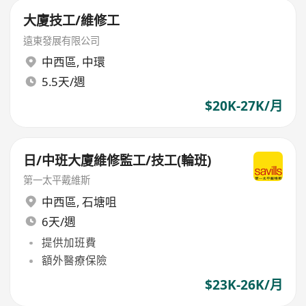
大廈技工/維修工
遠東發展有限公司
中西區
,
中環
5.5天/週
$20K-27K/月
日/中班大廈維修監工/技工(輪班)
第一太平戴維斯
中西區
,
石塘咀
6天/週
提供加班費
額外醫療保險
$23K-26K/月