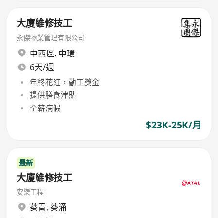
大廈維修技工
永傑物業管理有限公司
中西區
,
中環
6天/週
年終花紅，勤工獎金
提供膳食津貼
全薪病假
$23K-25K/月
最新
大廈維修技工
安樂工程
葵青
,
葵涌