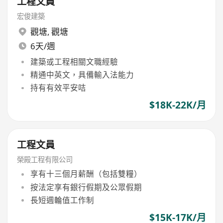
工程文員
宏俊建築
觀塘
,
觀塘
6天/週
建築或工程相關文職經驗
精通中英文，具備輸入法能力
持有有效平安咭
$18K-22K/月
工程文員
榮殿工程有限公司
享有十三個月薪酬（包括雙糧）
按法定享有銀行假期及公眾假期
長短週輪值工作制
$15K-17K/月