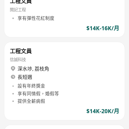
工程文員
閩記工程
享有彈性花紅制度
$14K-16K/月
工程文員
信誠科技
深水埗
,
荔枝角
長短週
設有年終獎金
享有同情假，婚假等
提供全薪病假
$14K-20K/月