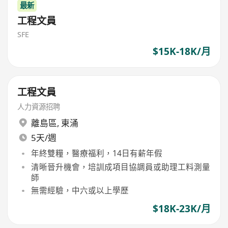
最新
工程文員
SFE
$15K-18K/月
工程文員
人力資源招聘
離島區
,
東涌
5天/週
年終雙糧，醫療福利，14日有薪年假
清晰晉升機會，培訓成項目協調員或助理工料測量
師
無需經驗，中六或以上學歷
$18K-23K/月