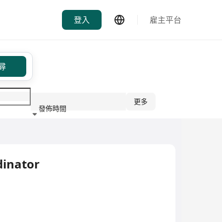
登入
雇主平台
尋
更多
發佈時間
行業
dinator