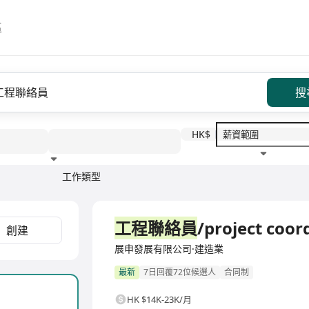
區
搜
HK$
工作類型
教育程度
福利待遇
全職
工程聯絡員
/project coor
創建
展申發展有限公司·建造業
最新
7日回覆72位候選人
合同制
HK $14K-23K/月