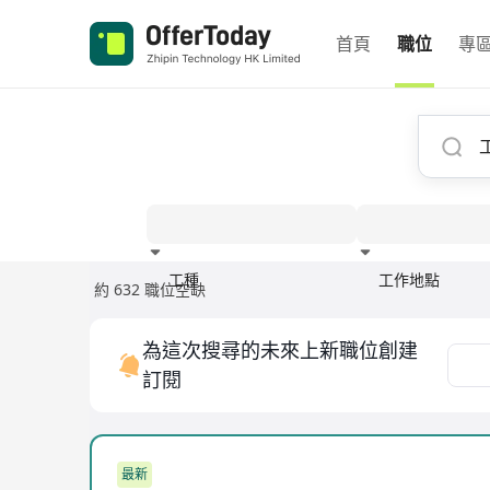
首頁
職位
專
工種
工作地點
約 632 職位空缺
經驗
為這次搜尋的未來上新職位創建
訂閱
最新