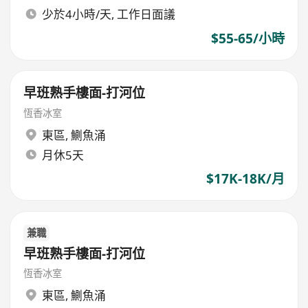
少於4小時/天, 工作日面議
$55-65/小時
早班熟手樓面-打河位
恆香冰室
東區
,
鰂魚涌
月休5天
$17K-18K/月
兼職
早班熟手樓面-打河位
恆香冰室
東區
,
鰂魚涌