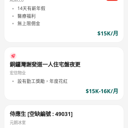
Adecco
14天有薪年假
醫療福利
無上限佣金
$15K/月
銅鑼灣謝斐道一人住宅盤夜更
宏信物业
設有勤工獎勵，年度花紅
$15K-16K/月
侍應生 [空缺編號 : 49031]
元朗冰室