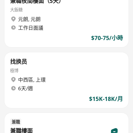
兼職夜間樓面（5天）
大飯糖
元朗
,
元朗
工作日面議
$70-75/小時
找换员
極博
中西區
,
上環
6天/週
$15K-18K/月
兼職
兼職樓面