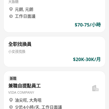
大飯糖
元朗
,
元朗
工作日面議
$70-75/小時
全职找換員
小女孩找換
$20K-30K/月
兼職
兼職自提點員工
VIDA COMPANY
油尖旺
,
大角咀
少於4小時/天, 工作日面議