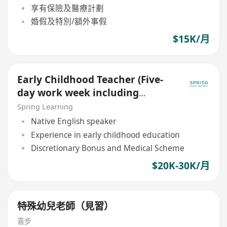
享有保險及醫療計劃
婚假及特別/額外事假
$15K/月
Early Childhood Teacher (Five-
day work week including
Saturday and Sunday)
Spring Learning
Native English speaker
Experience in early childhood education
Discretionary Bonus and Medical Scheme
$20K-30K/月
特殊幼兒老師（見習）
喜步