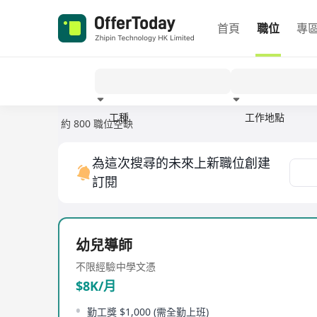
首頁
職位
專
工種
工作地點
約 800 職位空缺
經驗
為這次搜尋的未來上新職位創建
訂閱
幼兒導師
不限經驗
中學文憑
$8K/月
勤工獎 $1,000 (需全勤上班)