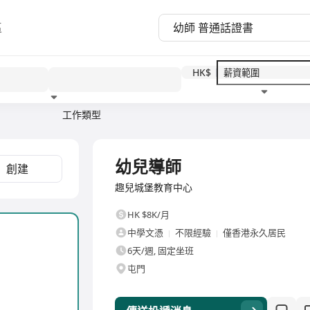
區
HK$
工作類型
教育程度
福利待遇
全職
幼兒導師
創建
趣兒城堡教育中心
HK $8K/月
中學文憑
不限經驗
僅香港永久居民
6天/週, 固定坐班
屯門