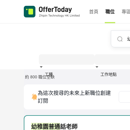
首頁
職位
專
工種
工作地點
約 800 職位空缺
經驗
為這次搜尋的未來上新職位創建
訂閱
幼稚園普通
話老師