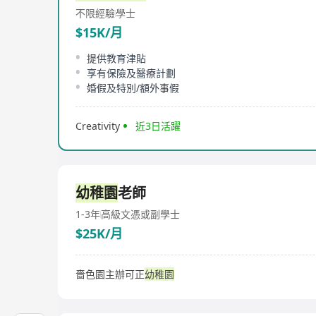
不限經驗
學士
$15K/月
提供教育津貼
享有保險及醫療計劃
婚假及特別/額外事假
Creativity
近3日活躍
幼稚園
老師
1-3年
高級文憑或副學士
$25K/月
嗇色園主辦可正
幼稚園