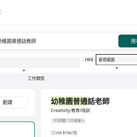
區
搜
HK$
工作類型
教育程度
福利待遇
全職
幼稚園普通
話老師
創建
Creativity·教育/培訓
7日回覆17位候選人
HK $15K/月