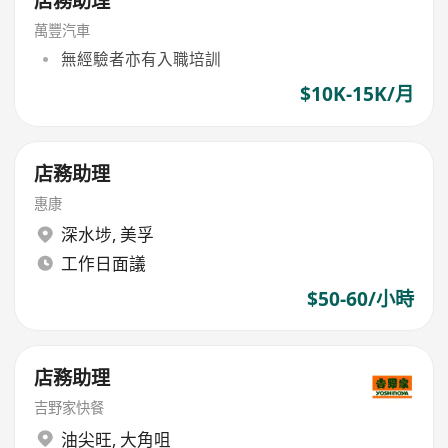
店務助理
萬豐汽車
無經驗者亦有入職培訓
$10K-15K/月
店務助理
惠康
深水埗
,
美孚
工作日面議
$50-60/小時
店務助理
吉野家快餐
油尖旺
,
大角咀