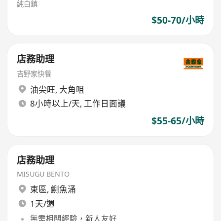
純白鎮
$50-70/小時
店務助理
吉野家快餐
油尖旺
,
大角咀
8小時以上/天, 工作日面議
$55-65/小時
店務助理
MISUGU BENTO
東區
,
鰂魚涌
1天/週
無需相關經驗，新人友好