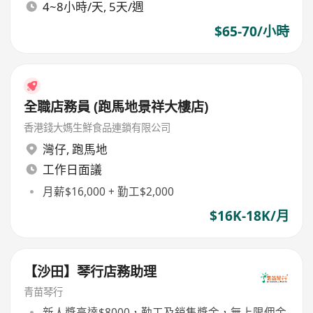
4~8小時/天, 5天/週
$65-70/小時
全職店務員 (跑馬地景祥大樓店)
香港錢大媽生鮮食品連鎖有限公司
灣仔
,
跑馬地
工作日面議
月薪$16,000 + 勤工$2,000
$16K-18K/月
【沙田】琴行店務助理
青苗琴行
新人獎高達$8000，勤工及銷售獎金，無上限佣金