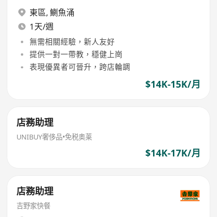
東區
,
鰂魚涌
1天/週
無需相關經驗，新人友好
提供一對一帶教，穩健上崗
表現優異者可晉升，跨店輪調
$14K-15K/月
店務助理
UNIBUY奢侈品•免税奥莱
$14K-17K/月
店務助理
吉野家快餐