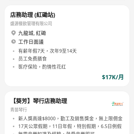
店務助理 (紅磡站)
盛源餐飲管理有限公司
九龍城
,
紅磡
工作日面議
有薪年假7天，次年9至14天
员工免费膳食
医疗保险，酌情性花红
$17K/月
【葵芳】琴行店務助理
青苗琴行
新人獎高達$8000，勤工及銷售獎金，無上限佣金
17天公眾假期，11日年假，特別假期，6.5日例假