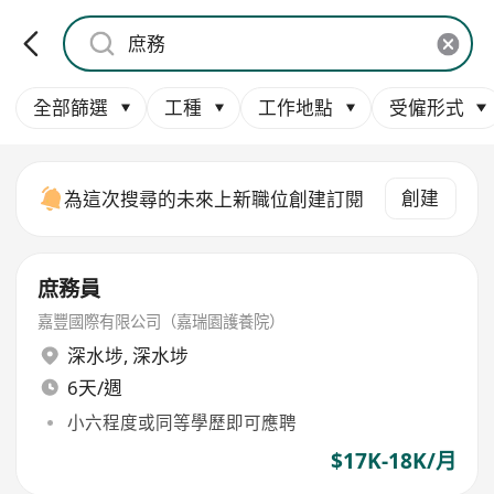
全部篩選
工種
工作地點
受僱形式
創建
為這次搜尋的未來上新職位創建訂閱
庶務員
嘉豐國際有限公司（嘉瑞園護養院）
深水埗
,
深水埗
6天/週
小六程度或同等學歷即可應聘
$17K-18K/月