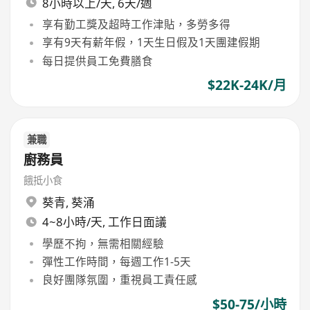
8小時以上/天, 6天/週
享有勤工獎及超時工作津貼，多勞多得
享有9天有薪年假，1天生日假及1天團建假期
每日提供員工免費膳食
$22K-24K/月
兼職
廚務員
餓抵小食
葵青
,
葵涌
4~8小時/天, 工作日面議
學歷不拘，無需相關經驗
彈性工作時間，每週工作1-5天
良好團隊氛圍，重視員工責任感
$50-75/小時