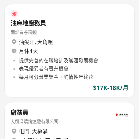
油麻地廚務員
南記春卷粉麵
油尖旺
,
大角咀
月休4天
提供完善的在職培訓及職涯發展機會
表現優異者有晉升機會
每月可分營業獎金，酌情性年終花
$17K-18K/月
廚務員
大欖涌燒烤速遞有限公司
屯門
,
大欖涌