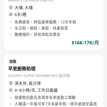
MAXIM'S CATERERS LIMITED
大埔
,
大埔
6天/週
免費膳食，跨區廠車服務，12天年假
生日假，婚假，產假，侍產假等
醫療福利，其他津貼及獎金
$16K-17K/月
兼職
早更廚務助理
OLIVER'S SUPER SANDWICHES (長沙灣)
深水埗
,
長沙灣
4~8小時/天, 工作日面議
按實際出勤及表現享有季度勤工獎勵
入職滿一年後可享7天有薪年假，逐年遞增至最高