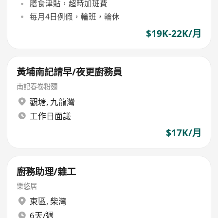
膳食津貼，超時加班費
每月4日例假，輪班，輪休
$19K-22K/月
黃埔南記請早/夜更廚務員
南記春卷粉麵
觀塘
,
九龍灣
工作日面議
$17K/月
廚務助理/雜工
樂悠居
東區
,
柴灣
6天/週