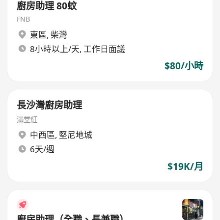
廚房助理 80蚊
FNB
東區
,
柴灣
8小時以上/天, 工作日面議
$80/小時
長沙灣廚房助理
滿堂紅
中西區
,
堅尼地城
6天/週
$19K/月
廚房助理（全職、長兼職）