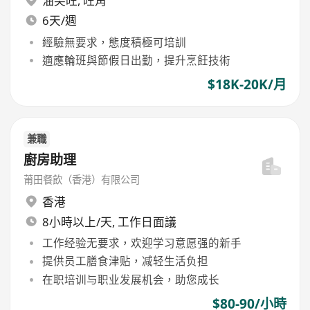
油尖旺
,
旺角
6天/週
經驗無要求，態度積極可培訓
適應輪班與節假日出勤，提升烹飪技術
$18K-20K/月
兼職
廚房助理
莆田餐飲（香港）有限公司
香港
8小時以上/天, 工作日面議
工作经验无要求，欢迎学习意愿强的新手
提供员工膳食津贴，减轻生活负担
在职培训与职业发展机会，助您成长
$80-90/小時