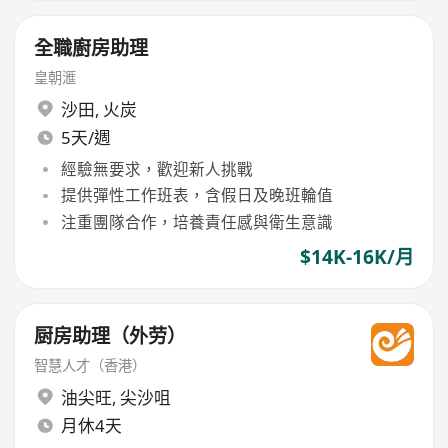
全職廚房助理
皇朝滙
沙田
,
火炭
5天/週
經驗無要求，歡迎新人挑戰
提供彈性工作班表，含假日及晚班輪值
注重團隊合作，培養責任感與衛生意識
$14K-16K/月
厨房助理（外劳）
智慧人才（香港）
油尖旺
,
尖沙咀
月休4天