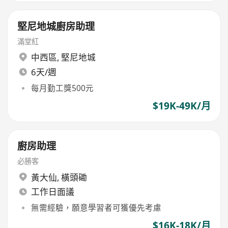
堅尼地城廚房助理
滿堂紅
中西區
,
堅尼地城
6天/週
每月勤工獎500元
$19K-49K/月
廚房助理
必勝客
黃大仙
,
橫頭磡
工作日面議
無需經驗，願意學習者可獲優先考慮
$16K-18K/月