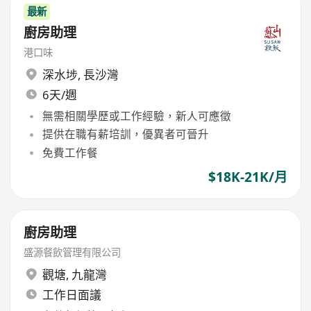
最新
廚房助理
港口味
深水埗
,
長沙灣
6天/週
無需相關學歷或工作經驗，新人可應徵
提供在職有薪培訓，優異者可晉升
免費工作餐
$18K-21K/月
廚房助理
盛源餐飲管理有限公司
觀塘
,
九龍灣
工作日面議