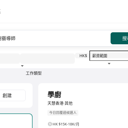
區
搜
HK$
工作類型
教育程度
福利待遇
全職
學廚
創建
天慧香港·其他
今日回覆過候選人
HK $15K-18K/月