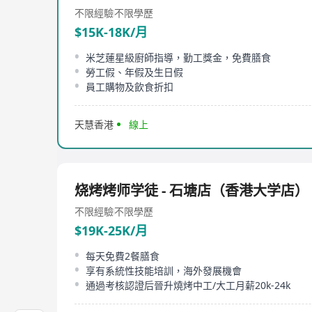
不限經驗
不限學歷
$15K-18K/月
米芝蓮星級廚師指導，勤工獎金，免費膳食
勞工假、年假及生日假
員工購物及飲食折扣
天慧香港
線上
烧烤烤师学徒 - 石塘店（香港大学店）
不限經驗
不限學歷
$19K-25K/月
每天免費2餐膳食
享有系統性技能培訓，海外發展機會
通過考核認證后晉升燒烤中工/大工月薪20k-24k