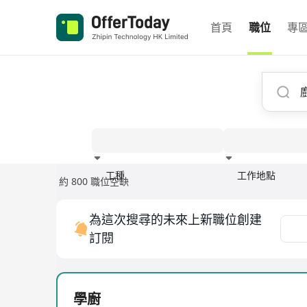
首頁
職位
專
工種
工作地點
約 800 職位空缺
經驗
為這次搜尋的未來上新職位創建
訂閱
學廚