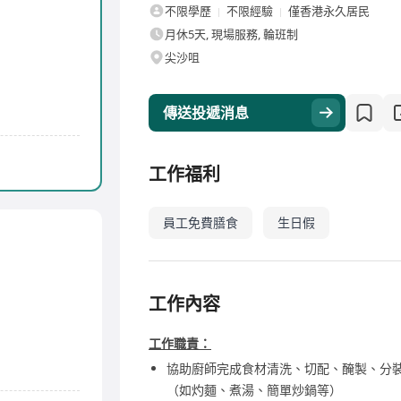
不限學歷
不限經驗
僅香港永久居民
月休5天, 現場服務, 輪班制
尖沙咀
傳送投遞消息
工作福利
員工免費膳食
生日假
工作內容
工作職責：
協助廚師完成食材清洗、切配、醃製、分裝
（如灼麵、煮湯、簡單炒鍋等）