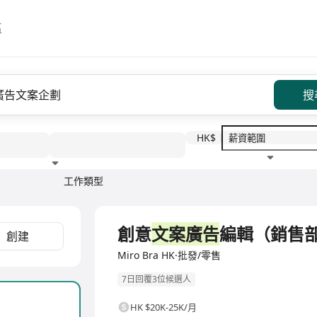
區
搜
HK$
工作類型
教育程度
福利待遇
全職
創意
文案廣告
編輯（銷售
創建
Miro Bra HK·批發/零售
7日回覆3位候選人
HK $20K-25K/月