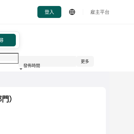
登入
雇主平台
尋
更多
發佈時間
行業
部門）