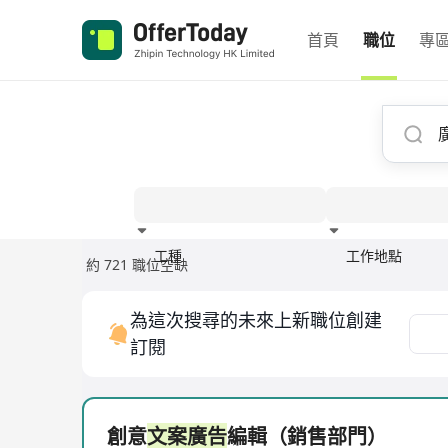
首頁
職位
專
工種
工作地點
約 721 職位空缺
經驗
為這次搜尋的未來上新職位創建
訂閱
創意
文案廣告
編輯（銷售部門）