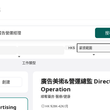
區
搜
HK$
工作類型
教育程度
福利待遇
全職
廣告美術&營運總監 Director 
創建
Operation
順奪藥房·醫療/健康
tising
HK $28K-42K/月