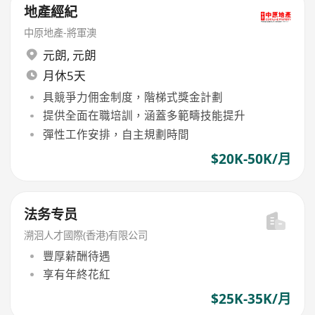
地產經紀
中原地產-將軍澳
元朗
,
元朗
月休5天
具競爭力佣金制度，階梯式獎金計劃
提供全面在職培訓，涵蓋多範疇技能提升
彈性工作安排，自主規劃時間
$20K-50K/月
法务专员
溯洄人才國際(香港)有限公司
豐厚薪酬待遇
享有年終花紅
$25K-35K/月