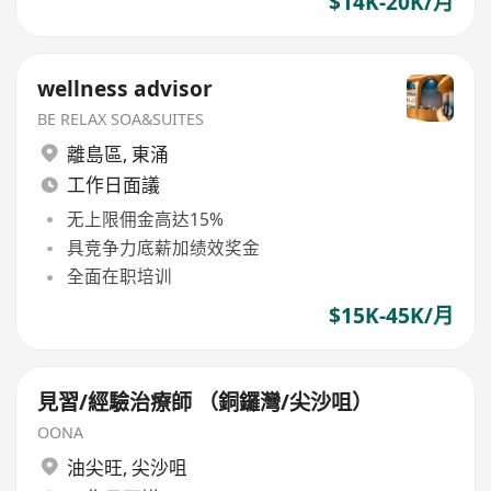
$14K-20K/月
wellness advisor
BE RELAX SOA&SUITES
離島區
,
東涌
工作日面議
无上限佣金高达15%
具竞争力底薪加绩效奖金
全面在职培训
$15K-45K/月
見習/經驗治療師 （銅鑼灣/尖沙咀）
OONA
油尖旺
,
尖沙咀