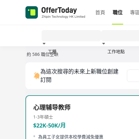
首頁
職位
專
工種
工作地點
約 586 職位空缺
經驗
為這次搜尋的未來上新職位創建
訂閱
心理辅导教师
1-3年
碩士
$22K-50K/月
為員工子女提供本校學費減免優惠