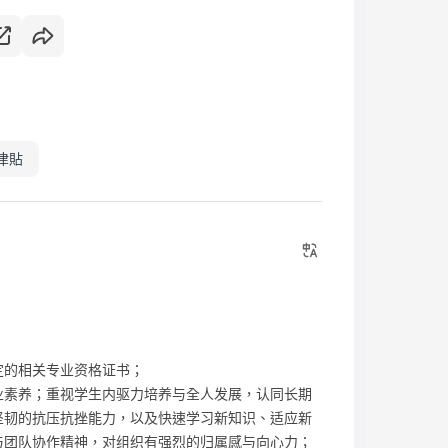
津貼
定的相关专业资格证书；
业素养；重视学生内驱力培养与全人发展，认同长期
坚韧的抗压抗挫能力，以及快速学习新知识、适应新
与团队协作精神，对组织有强烈的归属感与向心力；