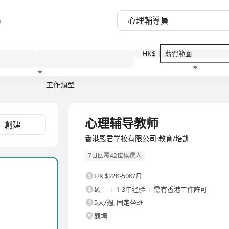
區
HK$
工作類型
教育程度
福利待遇
全職
心理辅导教师
創建
香港殿君学校有限公司·教育/培訓
7日回覆42位候選人
HK $22K-50K/月
碩士
1-3年经验
需有香港工作許可
5天/週, 固定坐班
觀塘