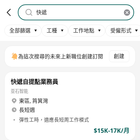
全部篩選
工種
工作地點
受僱形式
創建
為這次搜尋的未來上新職位創建訂閱
快遞自提點業務員
亚石智能
東區
,
筲箕灣
長短週
彈性工時，適應長短周工作模式
$15K-17K/月