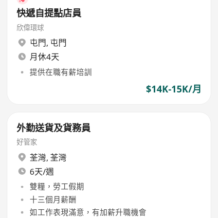
快遞自提點店員
欣偉環球
屯門
,
屯門
月休4天
提供在職有薪培訓
$14K-15K/月
外勤送貨及貨務員
好管家
荃灣
,
荃灣
6天/週
雙糧，勞工假期
十三個月薪酬
如工作表現滿意，有加薪升職機會