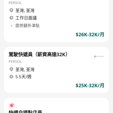
PERSOL
荃灣
,
荃灣
工作日面議
提供額外津貼
$26K-32K/月
駕駛快遞員（薪資高達32K）
PERSOL
荃灣
,
荃灣
5.5天/週
$25K-32K/月
快遞自提點店員