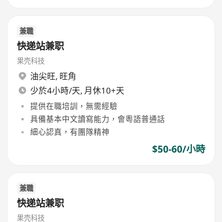
兼職
快递站兼职
果壳科技
油尖旺
,
旺角
少於4小時/天, 月休10+天
提供在職培訓，無需經驗
具備基本中文讀寫能力，會粵語普通話
細心認真，有團隊精神
$50-60/小時
兼職
快递站兼职
果壳科技