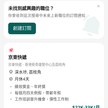
未找到感興趣的職位？
你會收到這次搜尋中未來上新職位的訂閱通知
創建訂閱
京東快遞
京東快遞 - 香港葵青運營中心及荔枝角
深水埗
,
荔枝角
月休4天
績效獎金、年終獎
每個月四天例假，帶薪年假
工作培訓晉升機會、彈性工作制
$22K-33K/月