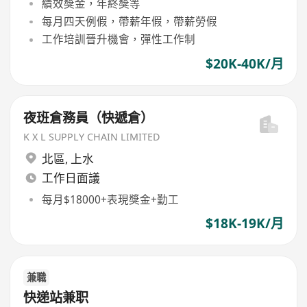
績效獎金，年終獎等
每月四天例假，帶薪年假，帶薪勞假
工作培訓晉升機會，彈性工作制
$20K-40K/月
夜班倉務員（快遞倉）
K X L SUPPLY CHAIN LIMITED
北區
,
上水
工作日面議
每月$18000+表現獎金+勤工
$18K-19K/月
兼職
快递站兼职