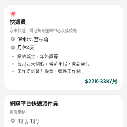
快遞員
京東快遞 - 香港葵青運營中心及荔枝角
深水埗
,
荔枝角
月休4天
績效獎金，年終獎等
每月四天例假，帶薪年假，帶薪勞假
工作培訓晉升機會，彈性工作制
$22K-33K/月
網購平台快遞派件員
數聯網絡
屯門
,
屯門