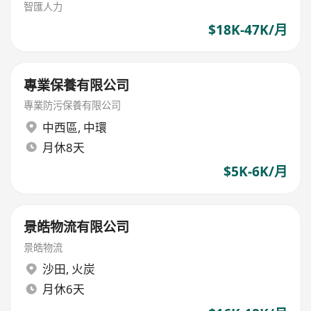
Limited
智匯人力
$18K-47K/月
專業保養有限公司
專業防污保養有限公司
中西區
,
中環
月休8天
$5K-6K/月
景皓物流有限公司
景皓物流
沙田
,
火炭
月休6天