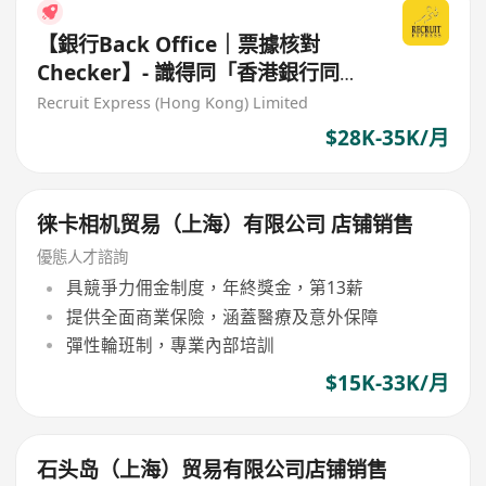
【銀行Back Office｜票據核對
Checker】- 識得同「香港銀行同業
結算有限公司」溝通，要熟悉交換票
Recruit Express (Hong Kong) Limited
嘅程序
$28K-35K/月
徕卡相机贸易（上海）有限公司 店铺销售
優態人才諮詢
具競爭力佣金制度，年終獎金，第13薪
提供全面商業保險，涵蓋醫療及意外保障
彈性輪班制，專業內部培訓
$15K-33K/月
石头岛（上海）贸易有限公司店铺销售