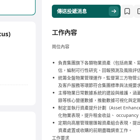
傳送投遞消息
工作內容
cus)
崗位內容
負責集團旗下各類物業資產（包括商業、
估，編制可行性研究、回報預測及風險評
統籌全盤物業管理運作，監督第三方物管
及客戶服務等環節符合集團標準與法規要
主導物業日常數據系統的建設與維護，涵
錄等核心營運數據，推動數據可視化與定
制定並執行資產提升計劃（Asset Enhance
化物業表現，提升租金收益、 occupancy
定期向高層管理層匯報資產組合表現，提
資產處置或收購的前期盡職調查工作。
工作要求