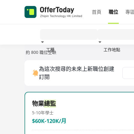
首頁
職位
專
工種
工作地點
約 800 職位空缺
經驗
為這次搜尋的未來上新職位創建
訂閱
物業
總監
5-10年
學士
$60K-120K/月