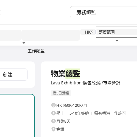
區
HK$
工作類型
教育程度
福利待遇
全職
物業
總監
創建
Lava Exhibition·廣告/公關/市場營銷
近5日活躍
HK $60K-120K/月
學士
5-10年经验
需有香港工作許可
月休8天
金鐘