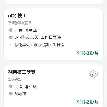
(42) 技工
基督教靈實協會
西貢
,
將軍澳
8小時以上/天, 工作日面議
慷慨年假，銀行假期，生日假
$1K-2K/月
棚架技工學徒
宏達高空
北區
,
聯和墟
6天/週
$1K-2K/月