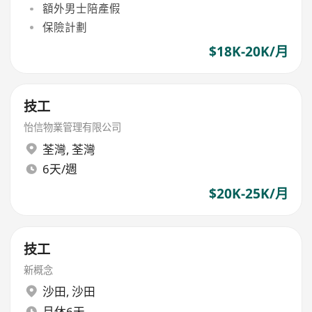
額外男士陪產假
保險計劃
$18K-20K/月
技工
怡信物業管理有限公司
荃灣
,
荃灣
6天/週
$20K-25K/月
技工
新概念
沙田
,
沙田
月休6天