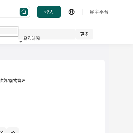
登入
雇主平台
更多
發佈時間
行業
/油氣/廢物管理