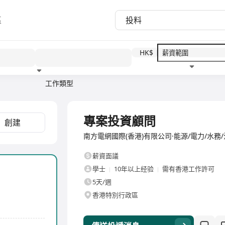
區
HK$
工作類型
教育程度
福利待遇
全職
專案投資顧問
創建
南方電網國際(香港)有限公司·能源/電力/水務
薪資面議
學士
10年以上经验
需有香港工作許可
5天/週
香港特別行政區