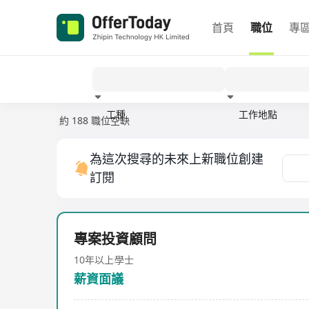
首頁
職位
專
工種
工作地點
約 188 職位空缺
經驗
為這次搜尋的未來上新職位創建
訂閱
專案投資顧問
10年以上
學士
薪資面議