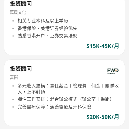
投资顾问
萬晟文化
相关专业本科及以上学历
香港保险、美港证券经验优先
熟悉香港开户、证券交易法规
$15K-45K/月
投资顾问
富衛
多元收入結構：責任薪金＋管理費＋佣金＋團隊收
入，上不封頂
彈性工作安排：混合辦公模式（辦公室＋遙距）
完善醫療保障：涵蓋醫療及牙科保險
$20K-50K/月