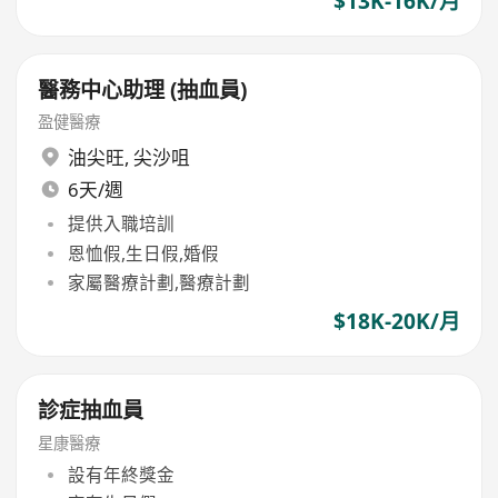
$13K-16K/月
醫務中心助理 (抽血員)
盈健醫療
油尖旺
,
尖沙咀
6天/週
提供入職培訓
恩恤假,生日假,婚假
家屬醫療計劃,醫療計劃
$18K-20K/月
診症抽血員
星康醫療
設有年終獎金