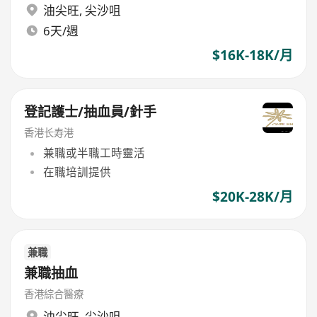
油尖旺
,
尖沙咀
6天/週
$16K-18K/月
登記護士/抽血員/針手
香港长寿港
兼職或半職工時靈活
在職培訓提供
$20K-28K/月
兼職
兼職抽血
香港綜合醫療
油尖旺
,
尖沙咀