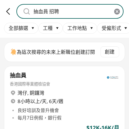
全部篩選
工種
工作地點
受僱形式
創建
為這次搜尋的未來上新職位創建訂閱
抽血員
香港國際專業體檢協會
灣仔
,
銅鑼灣
8小時以上/天, 6天/週
良好培訓及晉升機會
每月7日例假，銀行假
$12K-16K/月